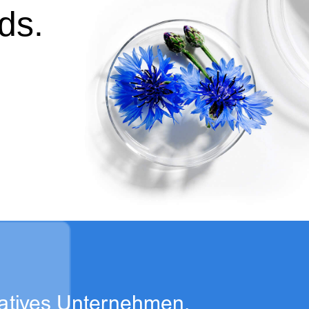
ds.
atives
Unternehmen
,