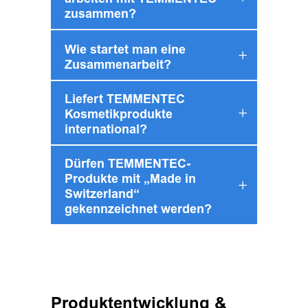
arbeiten mit TEMMENTEC
zusammen?
Wie startet man eine
Zusammenarbeit?
Liefert TEMMENTEC
Kosmetikprodukte
international?
Dürfen TEMMENTEC-
Produkte mit „Made in
Switzerland“
gekennzeichnet werden?
Produktentwicklung &