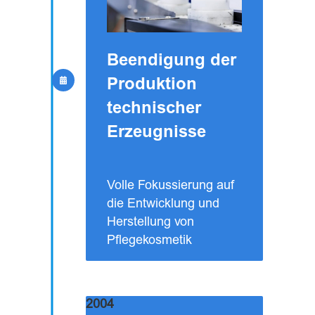
Beendigung der
Produktion
technischer
Erzeugnisse
Volle Fokussierung auf
die Entwicklung und
Herstellung von
Pflegekosmetik
2004