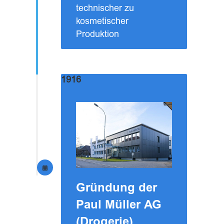
technischer zu
kosmetischer
Produktion
1916
Gründung der
Paul Müller AG
(Drogerie)